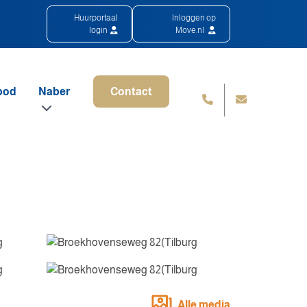
Huurportaal
Inloggen op
login
Move.nl
bod
Naber
Contact
Alle media