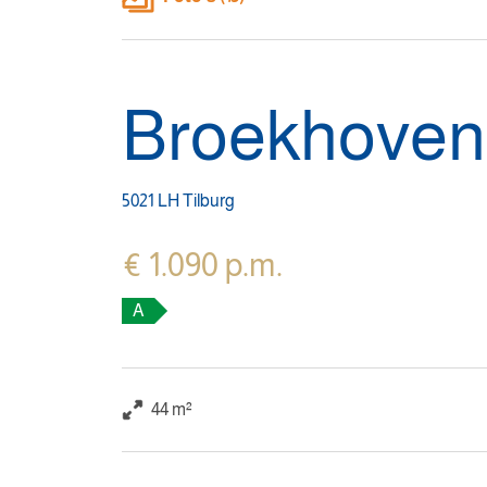
Broekhoven
5021 LH Tilburg
€ 1.090 p.m.
A
44 m²