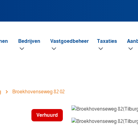
nen
Bedrijven
Vastgoedbeheer
Taxaties
Aan
g
Broekhovenseweg 82 02
Verhuurd