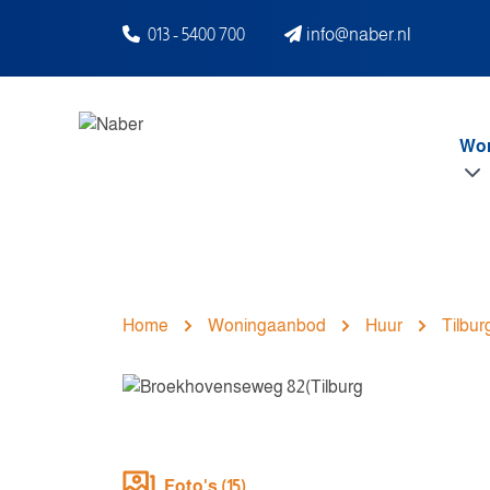
Spring naar inhoud
013 - 5400 700
info@naber.nl
Wo
Home
Woningaanbod
Huur
Tilbur
Foto's (15)