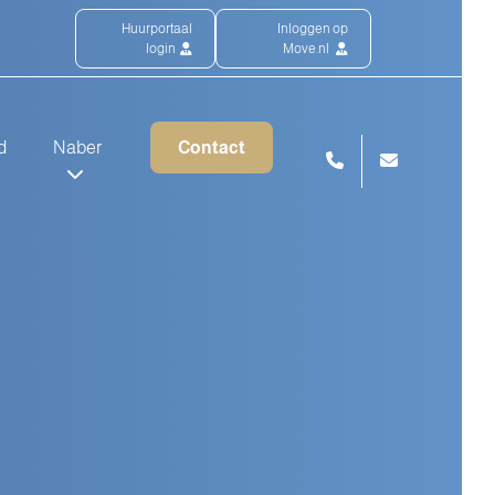
Huurportaal
Inloggen op
login
Move.nl
d
Naber
Contact