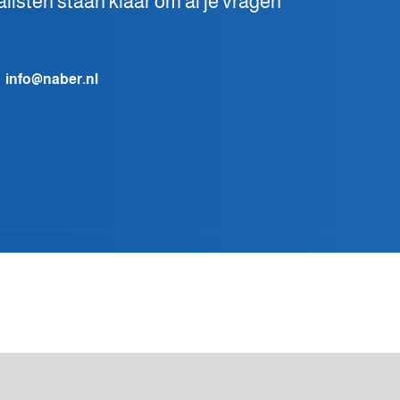
isten staan klaar om al je vragen
info@naber.nl