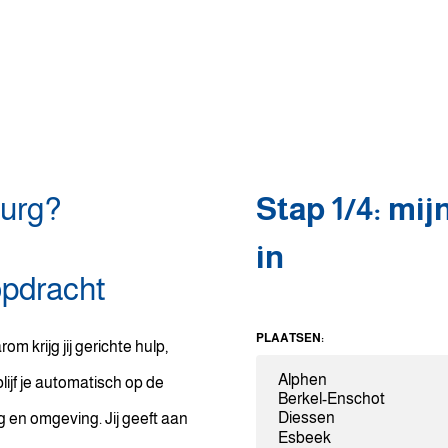
burg?
Stap 1/4: mij
in
opdracht
PLAATSEN:
om krijg jij gerichte hulp,
ijf je automatisch op de
 en omgeving. Jij geeft aan