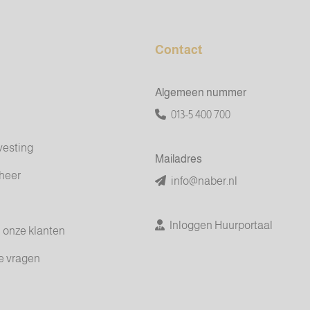
Contact
Algemeen nummer
013-5 400 700
vesting
Mailadres
heer
info@naber.nl
Inloggen Huurportaal
 onze klanten
e vragen