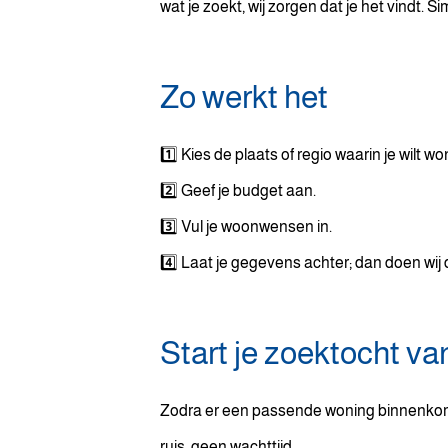
wat je zoekt, wij zorgen dat je het vindt. Si
Zo werkt het
1️⃣ Kies de plaats of regio waarin je wilt w
2️⃣ Geef je budget aan.
3️⃣ Vul je woonwensen in.
4️⃣ Laat je gegevens achter; dan doen wij 
Start je zoektocht v
Zodra er een passende woning binnenkomt,
ruis, geen wachttijd.