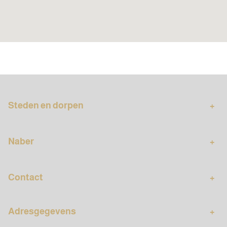
Steden en dorpen
Tilburg
Berkel-Enschot
Naber
Goirle
Waalwijk
Over ons
Wonen
Werkgebied Naber
Contact
Bedrijfshuisvesting
Bedrijfshuisvesting
Vastgoedbeheer
Algemeen nummer
Contact
Reviews van onze klanten
Adresgegevens
013-5 400 700
Veelgestelde vragen