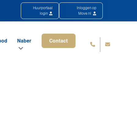
Huurportaal
Inloggen op
login
Move.nl
bod
Naber
Contact