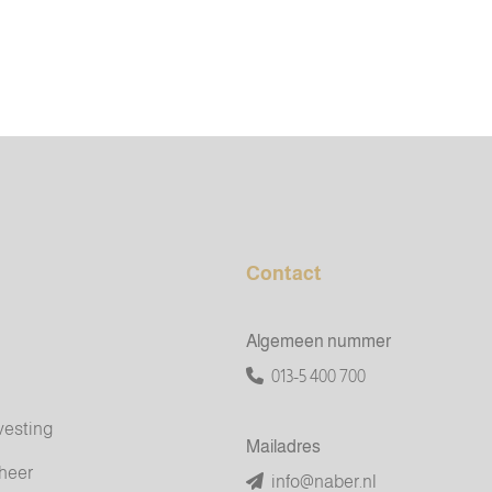
Contact
Algemeen nummer
013-5 400 700
vesting
Mailadres
heer
info@naber.nl